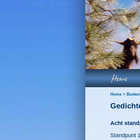
Home
>
Boeke
Gedicht
Acht stan
Standpunt 