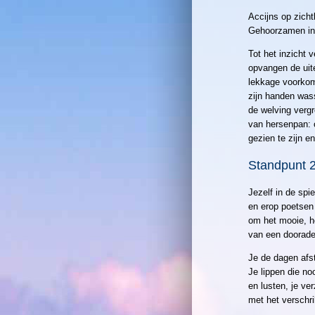
Accijns op zicht
Gehoorzamen in 
Tot het inzicht
opvangen de uite
lekkage voorkom
zijn handen was
de welving verg
van hersenpan: o
gezien te zijn e
Standpunt 
Jezelf in de spi
en erop poetsen
om het mooie, he
van een doorade
Je de dagen afst
Je lippen die no
en lusten, je ve
met het verschri