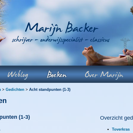
n
>
Gedichten
>
Acht standpunten (1-3)
en
dpunten
(1-3)
Overzicht ged
1
Toverkras