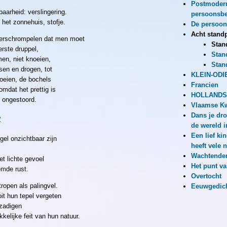
Postmoder
baarheid: verslingering.
persoonsbe
het zonnehuis, stofje.
De persoon
Acht stand
 verschrompelen dat men moet
Stan
rste druppel,
Stan
en, niet knoeien,
Stan
sen en drogen, tot
KLEIN-ODI
roeien, de bochels
Francien
mdat het prettig is
HOLLANDS
n ongestoord.
Vlaamse Kw
Dans je dr
2
de wereld i
Een lief ki
egel onzichtbaar zijn
heeft vele
Wachtende
t lichte gevoel
Het punt va
mde rust.
Overtocht
ropen als palingvel.
Eeuwgedic
oit hun tepel vergeten
rzadigen
kkelijke feit van hun natuur.