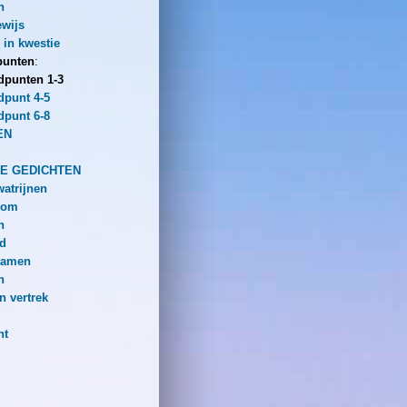
n
wijs
 in kwestie
punten
:
dpunten 1-3
dpunt 4-5
dpunt 6-8
EN
E GEDICHTEN
atrijnen
oom
n
nd
 namen
n
n vertrek
ht