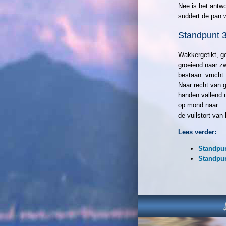
Nee is het antw
suddert de pan w
Standpunt 
Wakkergetikt, ge
groeiend naar zw
bestaan: vrucht.
Naar recht van 
handen vallend 
op mond naar
de vuilstort van 
Lees verder:
Standpun
Standpun