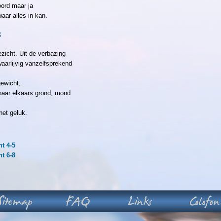
oord maar ja
aar alles in kan.
3
zicht. Uit de verbazing
aarlijvig vanzelfsprekend
gewicht,
naar elkaars grond, mond
het geluk.
t 4-5
t 6-8