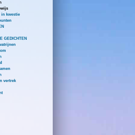
n
wijs
 in kwestie
punten
EN
E GEDICHTEN
atrijnen
oom
n
nd
 namen
n
n vertrek
ht