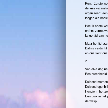
Punt. Eerste wo
de vrije val inst
organiseert: een
longen als koeie
Hoe ik adem wat
en het vertrouwe
lange tijd van h
Maar het lichaam
Dafnis verdrinkt
en ons kent ons 
2
Van elke dag na
Een breedbeeld p
Duizend momente
Duizend ogenbl
Hondje in het z
Een duik in het 
de wesp.