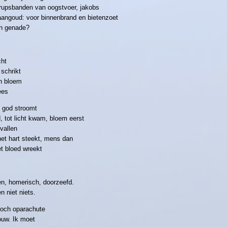
n: rupsbanden van oogstvoer, jakobs
aangoud: voor binnenbrand en bietenzoet
en genade?
cht
 schrikt
n bloem
ees
 god stroomt
 tot licht kwam, bloem eerst
 vallen
het hart steekt, mens dan
t bloed wreekt
n, homerisch, doorzeefd.
n niet niets.
noch oparachute
uw. Ik moet