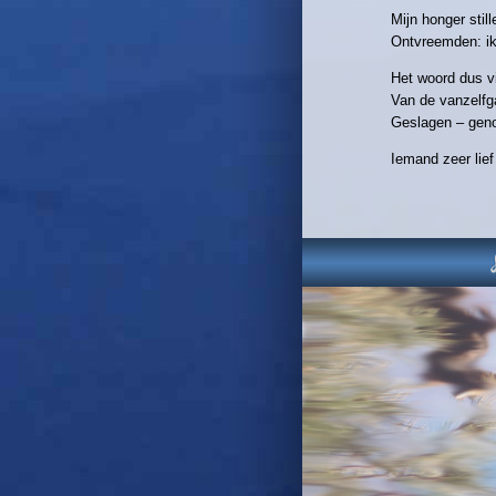
Mijn honger stil
Ontvreemden: ik
Het woord dus v
Van de vanzelf
Geslagen – geno
Iemand zeer lief