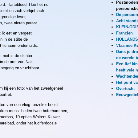
Postmoder
ord. Hartebloed. Hoe het nu
persoonsbe
roomt en zich verfijnt zich
De persoon
 grondige lever,
Acht stand
n, twee nieren paraat.
KLEIN-ODI
 ik eet en vergeet
Francien
n in de stilte de
HOLLANDS
et lichaam onderhuids.
Vlaamse Kw
Dans je dr
 niet is de dichter.
de wereld i
 in de arm van Nais
Een lief ki
begerig en vruchtbaar.
heeft vele
Wachtende
Het punt va
m hij een foto: van het zweefgeheel
Overtocht
ortret.
Eeuwgedic
n van een vlieg: onzeker beest.
ikken mens: heden twee boterhammen,
omerbos, 10 opties Wolters Kluwer,
parelbad, onder het luciferdoosje