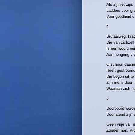
Als zij niet zij
Ladders voor gr
Voor goedheid 
4
Brutaalweg, kra
Die van zichzelf
Is een woord ee
Aan hongerig vl
Ofschoon daarin
Heeft gestroomd,
Die begon uit te
Zijn mens door 
Waaraan zich he
5
Doorboord worde
Doorlatend zijn e
Geen vrije val, 
Zonder man. Vro