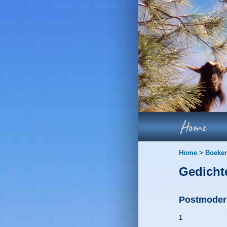
Home
>
Boeke
Gedicht
Postmoder
1