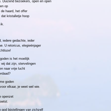
. Duizend bezoekers, open en open
 en op
 de haard, het offer
 dat kristalletje hoop
ik.
, iedere gedachte, ieder
we. U retoricus, elegieënjager
chtloze!
goden is het moeilijk
wij dat zijn, stervelingen
n naar vrije lucht
erdaad?
mme goden
oor elkaar, je weet wel wie.
je openzet
oetst.
 god bijstellingen van zichzelf