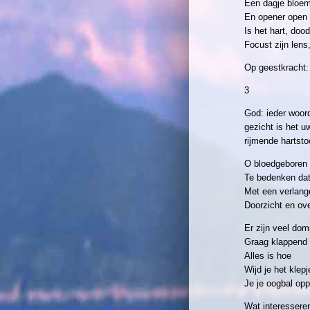
Een dagje bloem
En opener open
Is het hart, dood
Focust zijn lens,
Op geestkracht: 
3
God: ieder woord
gezicht is het u
rijmende hartsto
O bloedgeboren 
Te bedenken dat 
Met een verlange
Doorzicht en ov
Er zijn veel do
Graag klappend v
Alles is hoe
Wijd je het klep
Je je oogbal opp
Wat interesseren