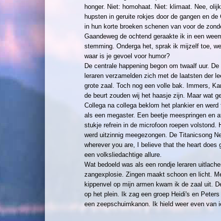
honger. Niet: homohaat. Niet: klimaat. Nee, olijk
hupsten in geruite rokjes door de gangen en de
in hun korte broeken schenen van voor de zond
Gaandeweg de ochtend geraakte ik in een wee
stemming. Onderga het, sprak ik mijzelf toe, we
waar is je gevoel voor humor?
De centrale happening begon om twaalf uur. De 
leraren verzamelden zich met de laatsten der lee
grote zaal. Toch nog een volle bak. Immers, K
de beurt zouden wij het haasje zijn. Maar wat 
Collega na collega beklom het plankier en werd 
als een megaster. Een beetje meespringen en a
stukje refrein in de microfoon roepen volstond. H
werd uitzinnig meegezongen. De Titanicsong Nea
wherever you are, I believe that the heart does 
een volksliedachtige allure.
Wat bedoeld was als een rondje leraren uitlach
zangexplosie. Zingen maakt schoon en licht. Me
kippenvel op mijn armen kwam ik de zaal uit. 
op het plein. Ik zag een groep Heidi's en Peter
een zeepschuimkanon. Ik hield weer even van i