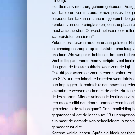
Eindelijk.
Het thema is met zorg geheim gehouden. Vorig 
we Barbie en Ken in zuurstokroze pakjes, het j
paradeerden Tarzan en Jane in tijgerprint. De g
spreken van een springkussen, een zeepbaan 
mechanische stier. Of wordt het weer loos relle
waterpistolen en eieren?
Zeker is: wij leraren moeten er aan geloven. Na
inspanning en zorg is op de laatste schooldag 
ons loon. Als we geluk hebben is het een tedere
Veel collega's smeren hem voortijds, veel leerl
dus gaan de trouwe sukkels weer voor de bijl.
Ook dit jaar waren de voortekenen somber. Het is
om 8.25 uur een lokaal te betreden waar tafels 
hun kop liggen. Ik onderdruk een opwelling ieder
vakantie te wensen en herstel de orde. Na tien
de les starten. Mits er voldoende leerlingen zijn
een mooier alibi dan door stuntende examinandi 
gehinderd in de schoolgang? De schoolleiding h
gegarandeerd dat de lessen tot 13 uur ongesto
zijn maar de garantie van schoolleiders is zo va
gemoedsrust eist.
Kortom: weinig lessen. Aprés ski bleek het them