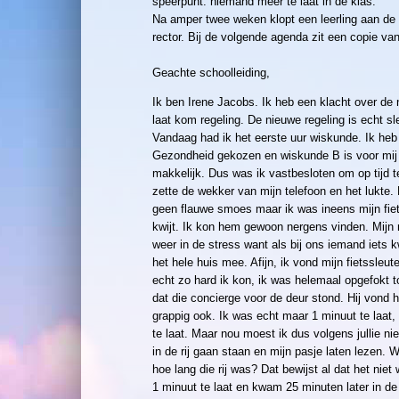
speerpunt: niemand meer te laat in de klas.
Na amper twee weken klopt een leerling aan de
rector. Bij de volgende agenda zit een copie van
Geachte schoolleiding,
Ik ben Irene Jacobs. Ik heb een klacht over de 
laat kom regeling. De nieuwe regeling is echt sl
Vandaag had ik het eerste uur wiskunde. Ik heb
Gezondheid gekozen en wiskunde B is voor mij 
makkelijk. Dus was ik vastbesloten om op tijd 
zette de wekker van mijn telefoon en het lukte. 
geen flauwe smoes maar ik was ineens mijn fiet
kwijt. Ik kon hem gewoon nergens vinden. Mijn
weer in de stress want als bij ons iemand iets kw
het hele huis mee. Afijn, ik vond mijn fietssleutel
echt zo hard ik kon, ik was helemaal opgefokt t
dat die concierge voor de deur stond. Hij vond 
grappig ook. Ik was echt maar 1 minuut te laat,
te laat. Maar nou moest ik dus volgens jullie ni
in de rij gaan staan en mijn pasje laten lezen. W
hoe lang die rij was? Dat bewijst al dat het niet
1 minuut te laat en kwam 25 minuten later in de