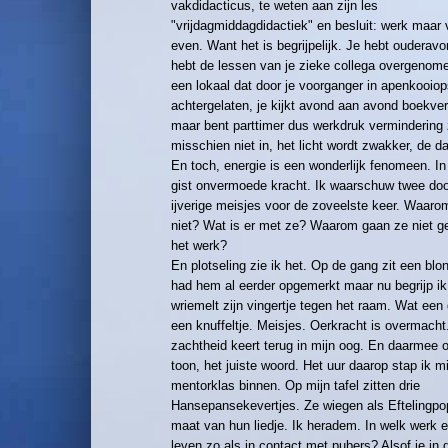
vakdidacticus, te weten aan zijn les
"vrijdagmiddagdidactiek" en besluit: werk maar v
even. Want het is begrijpelijk. Je hebt ouderavo
hebt de lessen van je zieke collega overgenome
een lokaal dat door je voorganger in apenkooiops
achtergelaten, je kijkt avond aan avond boekve
maar bent parttimer dus werkdruk vermindering z
misschien niet in, het licht wordt zwakker, de da
En toch, energie is een wonderlijk fenomeen. In 
gist onvermoede kracht. Ik waarschuw twee do
ijverige meisjes voor de zoveelste keer. Waarom
niet? Wat is er met ze? Waarom gaan ze niet 
het werk?
En plotseling zie ik het. Op de gang zit een blon
had hem al eerder opgemerkt maar nu begrijp ik 
wriemelt zijn vingertje tegen het raam. Wat een 
een knuffeltje. Meisjes. Oerkracht is overmacht
zachtheid keert terug in mijn oog. En daarmee o
toon, het juiste woord. Het uur daarop stap ik mi
mentorklas binnen. Op mijn tafel zitten drie
Hansepansekevertjes. Ze wiegen als Eftelingp
maat van hun liedje. Ik heradem. In welk werk e
leven zo als in contact met pubers? Alsof je in 