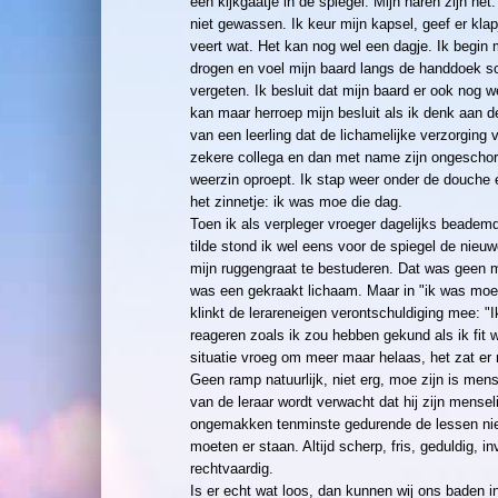
een kijkgaatje in de spiegel. Mijn haren zijn het
niet gewassen. Ik keur mijn kapsel, geef er klap
veert wat. Het kan nog wel een dagje. Ik begin m
drogen en voel mijn baard langs de handdoek s
vergeten. Ik besluit dat mijn baard er ook nog 
kan maar herroep mijn besluit als ik denk aan 
van een leerling dat de lichamelijke verzorging 
zekere collega en dan met name zijn ongescho
weerzin oproept. Ik stap weer onder de douche
het zinnetje: ik was moe die dag.
Toen ik als verpleger vroeger dagelijks beadem
tilde stond ik wel eens voor de spiegel de nieu
mijn ruggengraat te bestuderen. Dat was geen 
was een gekraakt lichaam. Maar in "ik was moe
klinkt de lerareneigen verontschuldiging mee: "I
reageren zoals ik zou hebben gekund als ik fit 
situatie vroeg om meer maar helaas, het zat er n
Geen ramp natuurlijk, niet erg, moe zijn is mens
van de leraar wordt verwacht dat hij zijn mensel
ongemakken tenminste gedurende de lessen niet
moeten er staan. Altijd scherp, fris, geduldig, in
rechtvaardig.
Is er echt wat loos, dan kunnen wij ons baden i