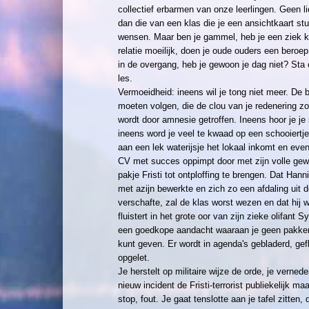
collectief erbarmen van onze leerlingen. Geen li
dan die van een klas die je een ansichtkaart st
wensen. Maar ben je gammel, heb je een ziek ki
relatie moeilijk, doen je oude ouders een beroep
in de overgang, heb je gewoon je dag niet? Sta
les.
Vermoeidheid: ineens wil je tong niet meer. De b
moeten volgen, die de clou van je redenering zo
wordt door amnesie getroffen. Ineens hoor je je
ineens word je veel te kwaad op een schooiertj
aan een lek waterijsje het lokaal inkomt en even 
CV met succes oppimpt door met zijn volle gew
pakje Fristi tot ontploffing te brengen. Dat Hann
met azijn bewerkte en zich zo een afdaling uit 
verschafte, zal de klas worst wezen en dat hij 
fluistert in het grote oor van zijn zieke olifant S
een goedkope aandacht waaraan je geen pakke
kunt geven. Er wordt in agenda's gebladerd, gefl
opgelet.
Je herstelt op militaire wijze de orde, je vernede
nieuw incident de Fristi-terrorist publiekelijk maa
stop, fout. Je gaat tenslotte aan je tafel zitten,