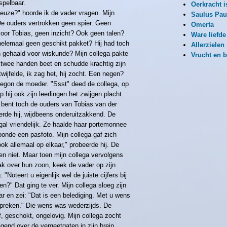
spelbaar.
Oerkracht 
keuze?" hoorde ik de vader vragen. Mijn
Saulus Pau
De ouders vertrokken geen spier. Geen
Omerta
oor Tobias, geen inzicht? Ook geen talen?
Ware liefde
helemaal geen geschikt pakket? Hij had toch
Allerzielen
n gehaald voor wiskunde? Mijn collega pakte
Vrucht en 
 twee handen beet en schudde krachtig zijn
twijfelde, ik zag het, hij zocht. Een negen?
begon de moeder. "Ssst" deed de collega, op
 hij ook zijn leerlingen het zwijgen placht
 bent toch de ouders van Tobias van der
rde hij, wijdbeens onderuitzakkend. De
gal vriendelijk. Ze haalde haar portemonnee
toonde een pasfoto. Mijn collega gaf zich
 ook allemaal op elkaar," probeerde hij. De
n niet. Maar toen mijn collega vervolgens
ak over hun zoon, keek de vader op zijn
 "Noteert u eigenlijk wel de juiste cijfers bij
gen?" Dat ging te ver. Mijn collega sloeg zijn
r en zei: "Dat is een belediging. Met u wens
 spreken." Die wens was wederzijds. De
, geschokt, ongelovig. Mijn collega zocht
lagend over de vergeetgaten in zijn brein.