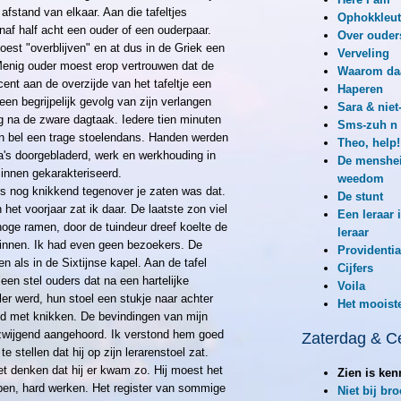
afstand van elkaar. Aan die tafeltjes
Ophokkleut
af half acht een ouder of een ouderpaar.
Over ouder
est "overblijven" en at dus in de Griek een
Verveling
 Menig ouder moest erop vertrouwen dat de
Waarom da
ent aan de overzijde van het tafeltje een
Haperen
een begrijpelijk gevolg van zijn verlangen
Sara & niet
g na de zware dagtaak. Iedere tien minuten
Sms-zuh n
n bel een trage stoelendans. Handen werden
Theo, help!
's doorgebladerd, werk en werkhouding in
De menshei
zinnen gekarakteriseerd.
weedom
rs nog knikkend tegenover je zaten was dat.
De stunt
 het voorjaar zat ik daar. De laatste zon viel
Een leraar 
oge ramen, door de tuindeur dreef koelte de
leraar
binnen. Ik had even geen bezoekers. De
Providentia
als in de Sixtijnse kapel. Aan de tafel
Cijfers
 een stel ouders dat na een hartelijke
Voila
ler werd, hun stoel een stukje naar achter
Het mooist
ld met knikken. De bevindingen van mijn
zwijgend aangehoord. Ik verstond hem goed
Zaterdag & C
 stellen dat hij op zijn lerarenstoel zat.
t denken dat hij er kwam zo. Hij moest het
Zien is ke
en, hard werken. Het register van sommige
Niet bij br