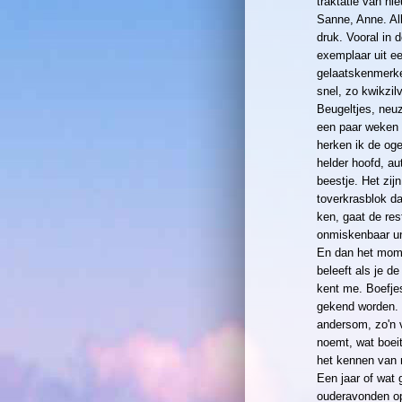
traktatie van n
Sanne, Anne. Al
druk. Vooral in d
exemplaar uit ee
gelaatskenmerke
snel, zo kwikzil
Beugeltjes, neu
een paar weken g
herken ik de oge
helder hoofd, a
beestje. Het zij
toverkrasblok d
ken, gaat de res
onmiskenbaar un
En dan het momen
beleeft als je de
kent me. Boefjes 
gekend worden. V
andersom, zo'n v
noemt, wat boeit
het kennen van
Een jaar of wat
ouderavonden op 