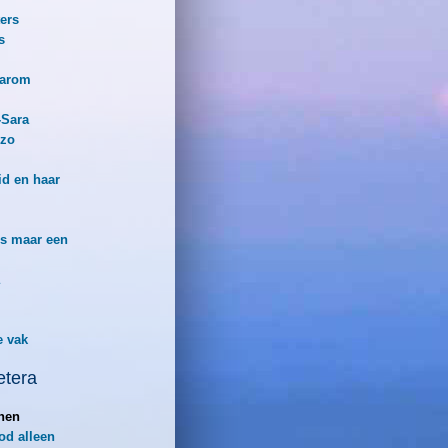
ers
s
arom
-Sara
 zo
d en haar
is maar een
e vak
etera
nnen
ood alleen