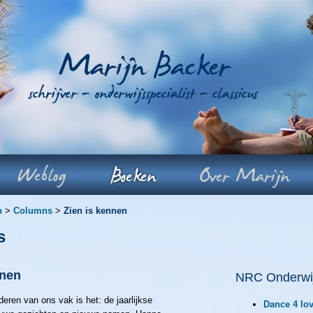
n
>
Columns
>
Zien is kennen
s
nnen
NRC Onderwi
ren van ons vak is het: de jaarlijkse
Dance 4 lo