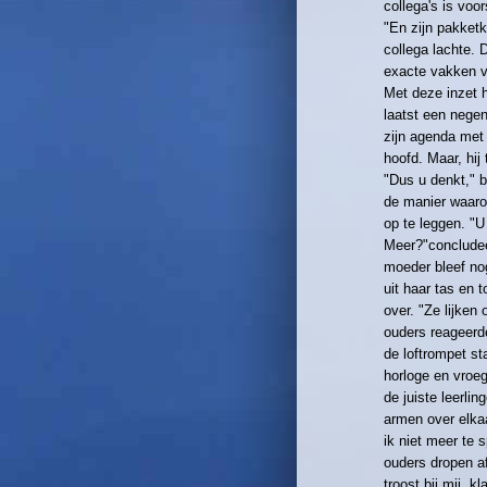
collega's is voor
"En zijn pakket
collega lachte. 
exacte vakken v
Met deze inzet 
laatst een nege
zijn agenda met
hoofd. Maar, hij 
"Dus u denkt," 
de manier waarop
op te leggen. "U
Meer?"concludee
moeder bleef no
uit haar tas en 
over. "Ze lijken
ouders reageerde
de loftrompet st
horloge en vroeg:
de juiste leerlin
armen over elkaa
ik niet meer te
ouders dropen af
troost bij mij, k