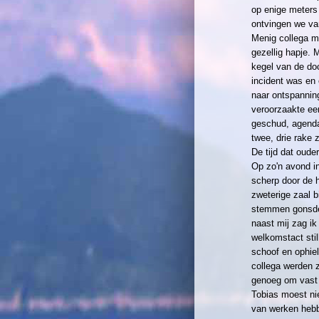
op enige meters 
ontvingen we van
Menig collega mo
gezellig hapje.
kegel van de doc
incident was en 
naar ontspannin
veroorzaakte ee
geschud, agenda
twee, drie rake 
De tijd dat oude
Op zo'n avond in
scherp door de h
zweterige zaal 
stemmen gonsden 
naast mij zag ik
welkomstact stil
schoof en ophie
collega werden 
genoeg om vast te
Tobias moest nie
van werken hebb