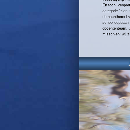
En toch, vergeet
categorie "zien
de nachthemel 
schoolloopbaan 
docententeam. Oo
misschien: wij z