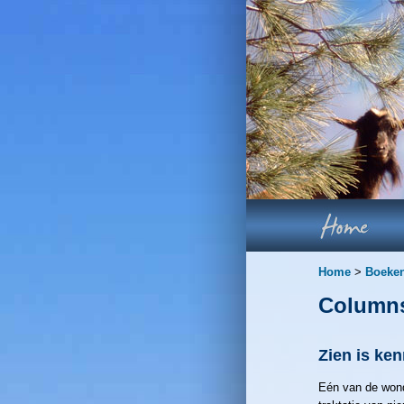
Home
>
Boeke
Column
Zien is ke
Eén van de wonde