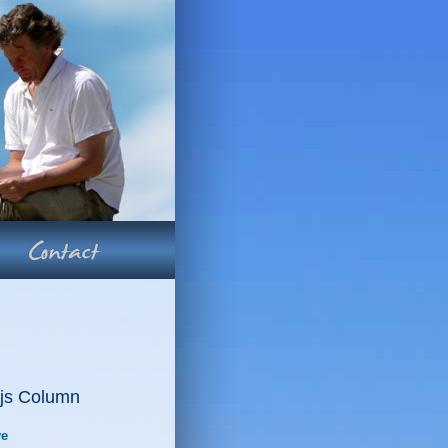
js Column
ve