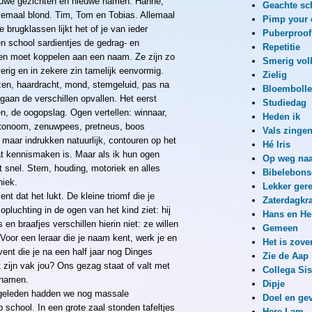
ieuwe gezichten en nieuwe namen. Hanne,
Geachte sc
lemaal blond. Tim, Tom en Tobias. Allemaal
Pimp your
e brugklassen lijkt het of je van ieder
Puberproof
n school sardientjes de gedrag- en
Repetitie
n moet koppelen aan een naam. Ze zijn zo
Smerig vol
verig en in zekere zin tamelijk eenvormig.
Zielig
zen, haardracht, mond, stemgeluid, pas na
Bloemboll
aan de verschillen opvallen. Het eerst
Studiedag
n, de oogopslag. Ogen vertellen: winnaar,
Heden ik
utonoom, zenuwpees, pretneus, boos
Vals zinge
n maar indrukken natuurlijk, contouren op het
Hé Iris
at kennismaken is. Maar als ik hun ogen
Op weg naa
t snel. Stem, houding, motoriek en alles
Bibelebons
iek.
Lekker ger
t dat het lukt. De kleine triomf die je
Zaterdagkra
 opluchting in de ogen van het kind ziet: hij
Hans en He
en braafjes verschillen hierin niet: ze willen
Gemeen
oor een leraar die je naam kent, werk je en
Het is zove
ent die je na een half jaar nog Dinges
Zie de Aap
 zijn vak jou? Ons gezag staat of valt met
Collega Si
 namen.
Dipje
 geleden hadden we nog massale
Doel en ge
school. In een grote zaal stonden tafeltjes
Here I am