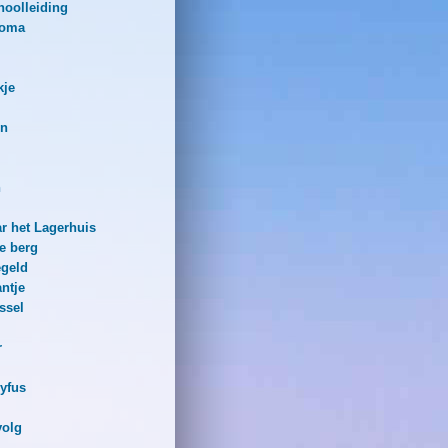
hoolleiding
 oma
kje
en
n
r het Lagerhuis
e berg
egeld
ntje
ssel
r
syfus
volg